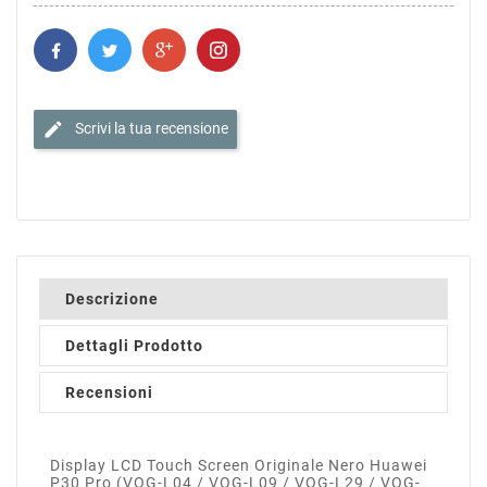
edit
Scrivi la tua recensione
Descrizione
Dettagli Prodotto
Recensioni
Display LCD Touch Screen Originale Nero Huawei
P30 Pro (VOG-L04 / VOG-L09 / VOG-L29 / VOG-