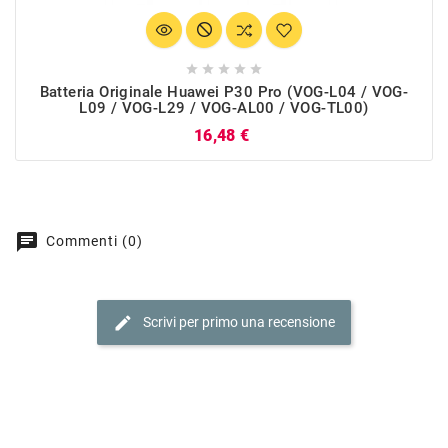





Batteria Originale Huawei P30 Pro (VOG-L04 / VOG-
L09 / VOG-L29 / VOG-AL00 / VOG-TL00)
Prezzo
16,48 €
chat
Commenti (0)
edit
Scrivi per primo una recensione