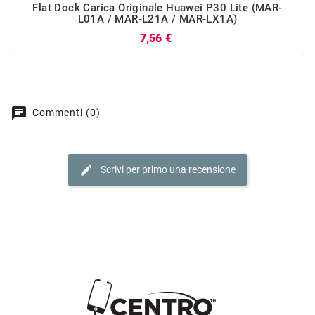
Flat Dock Carica Originale Huawei P30 Lite (MAR-
L01A / MAR-L21A / MAR-LX1A)
Prezzo
7,56 €
chat
Commenti (0)
edit
Scrivi per primo una recensione