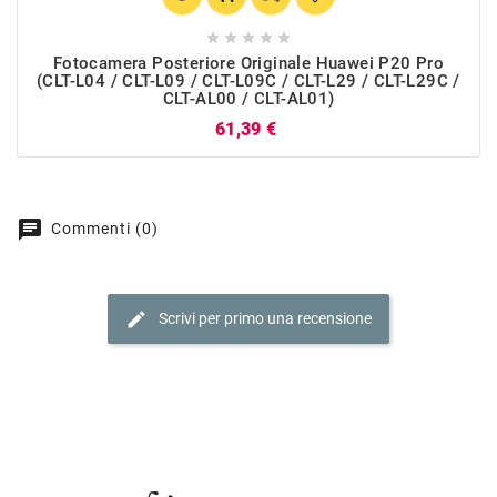





Fotocamera Posteriore Originale Huawei P20 Pro
(CLT-L04 / CLT-L09 / CLT-L09C / CLT-L29 / CLT-L29C /
CLT-AL00 / CLT-AL01)
Prezzo
61,39 €
chat
Commenti (0)
edit
Scrivi per primo una recensione