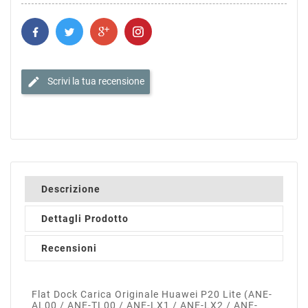
edit
Scrivi la tua recensione
Descrizione
Dettagli Prodotto
Recensioni
Flat Dock Carica Originale Huawei P20 Lite (ANE-
AL00 / ANE-TL00 / ANE-LX1 / ANE-LX2 / ANE-