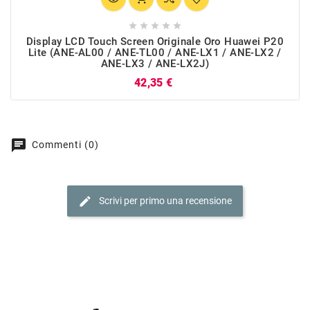





Display LCD Touch Screen Originale Oro Huawei P20
Lite (ANE-AL00 / ANE-TL00 / ANE-LX1 / ANE-LX2 /
ANE-LX3 / ANE-LX2J)
Prezzo
42,35 €
chat
Commenti (0)
edit
Scrivi per primo una recensione