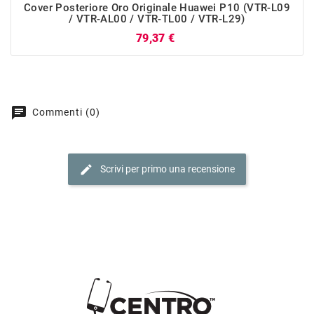
Cover Posteriore Oro Originale Huawei P10 (VTR-L09
/ VTR-AL00 / VTR-TL00 / VTR-L29)
Prezzo
79,37 €
chat
Commenti (0)
edit
Scrivi per primo una recensione