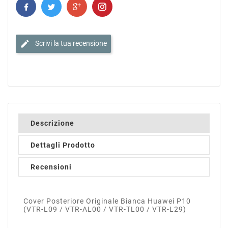
edit
Scrivi la tua recensione
Descrizione
Dettagli Prodotto
Recensioni
Cover Posteriore Originale Bianca Huawei P10
(VTR-L09 / VTR-AL00 / VTR-TL00 / VTR-L29)