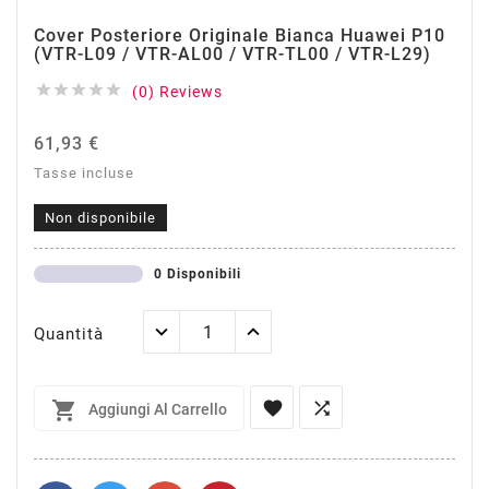
Cover Posteriore Originale Bianca Huawei P10
(VTR-L09 / VTR-AL00 / VTR-TL00 / VTR-L29)





(0) Reviews
61,93 €
Tasse incluse
Non disponibile
0 Disponibili
Quantità



Aggiungi Al Carrello