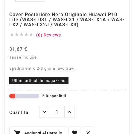
Cover Posteriore Nera Originale Huawei P10
Lite (WAS-L03T / WAS-LX1 / WAS-LX1A / WAS-
LX2 / WAS-LX2J / WAS-LX3)





(0) Reviews
31,67 €
Tasse incluse
Spedito entro 2-3 giorni lavorativi.
Ultimi articoli in magazzino
2 Disponibili
Quantità



Aggiungi Al Carrello