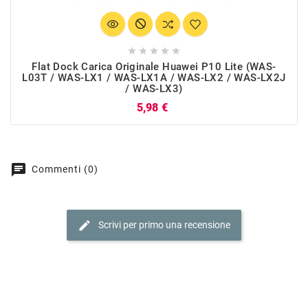





Flat Dock Carica Originale Huawei P10 Lite (WAS-
L03T / WAS-LX1 / WAS-LX1A / WAS-LX2 / WAS-LX2J
/ WAS-LX3)
Prezzo
5,98 €
chat
Commenti (0)
edit
Scrivi per primo una recensione