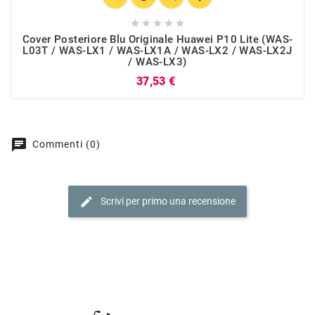





Cover Posteriore Blu Originale Huawei P10 Lite (WAS-
L03T / WAS-LX1 / WAS-LX1A / WAS-LX2 / WAS-LX2J
/ WAS-LX3)
Prezzo
37,53 €
chat
Commenti (0)
edit
Scrivi per primo una recensione