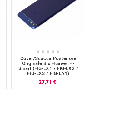










Cover/Scocca Posteriore
Display LCD Touch
Originale Blu Huawei P-
Originale Nero Hu
Smart (FIG-LX1 / FIG-LX2 /
Smart (FIG-LX1 / F
FIG-LX3 / FIG-LA1)
FIG-LX3 / FIG-LA1) 
Parti)
Prezzo
27,71 €
P
21,69 €