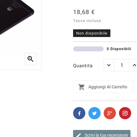
18,68 €
Tasse incluse
Non disponibile
0 Disponibili

Quantità

Aggiungi Al Carrello
edit
Scrivi la tua recensione