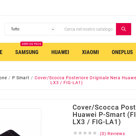
SERVICE PACK
E
SAMSUNG
HUAWEI
XIAOMI
ONEPLUS
one
P Smart
Cover/Scocca Posteriore Originale Nera Huawe
LX3 / FIG-LA1)
Cover/Scocca Poste
Huawei P-Smart (FI
LX3 / FIG-LA1)





(0) Reviews