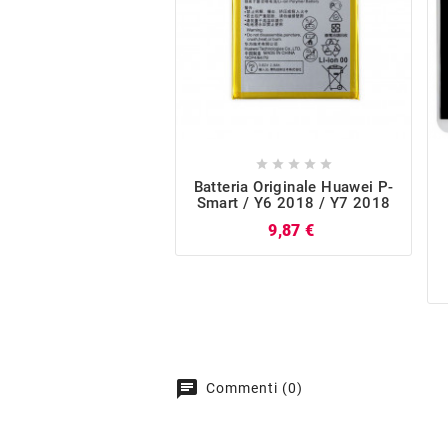





Batteria Originale Huawei P-
Smart / Y6 2018 / Y7 2018
Prezzo
9,87 €
chat
Commenti (0)