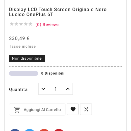
Display LCD Touch Screen Originale Nero
Lucido OnePlus 6T





(0) Reviews
230,49 €
Tasse incluse
Non disponibile
0 Disponibili
Quantità



Aggiungi Al Carrello