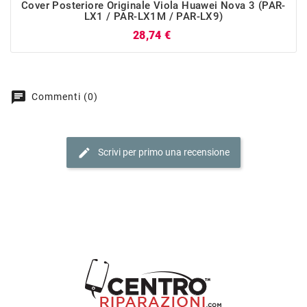
Cover Posteriore Originale Viola Huawei Nova 3 (PAR-
LX1 / PAR-LX1M / PAR-LX9)
Prezzo
28,74 €
chat
Commenti (0)
edit
Scrivi per primo una recensione