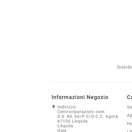
Distrib
Informazioni Negozio
C
Indirizzo:
S
Centroriparazioni.com
Ap
S.S. 80, 60/P C/O C.C. Agorà
67100 L'Aquila
H
L'Aquila
Italy
L