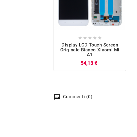





Display LCD Touch Screen
Originale Bianco Xiaomi Mi
A1
Prezzo
54,13 €
chat
Commenti (0)