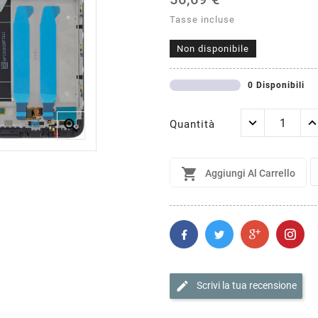
Tasse incluse
Non disponibile
0 Disponibili

Quantità

Aggiungi Al Carrello
edit
Scrivi la tua recensione