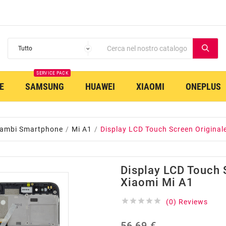
SERVICE PACK
E
SAMSUNG
HUAWEI
XIAOMI
ONEPLUS
cambi Smartphone
Mi A1
Display LCD Touch Screen Original
Display LCD Touch 
Xiaomi Mi A1





(0) Reviews
56,69 €