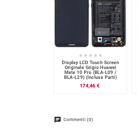





Display LCD Touch Screen
Originale Grigio Huawei
Mate 10 Pro (BLA-L09 /
BLA-L29) (incluse Parti)
Prezzo
174,46 €
chat
Commenti (0)