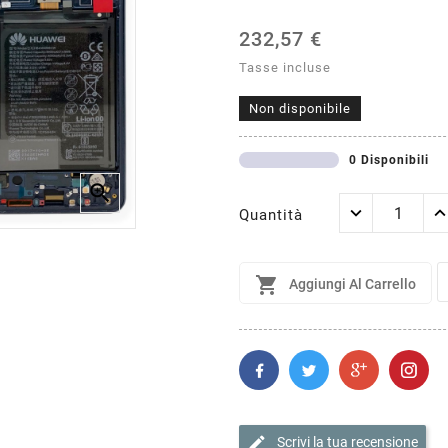
232,57 €
Tasse incluse
Non disponibile
0 Disponibili

Quantità

Aggiungi Al Carrello
edit
Scrivi la tua recensione