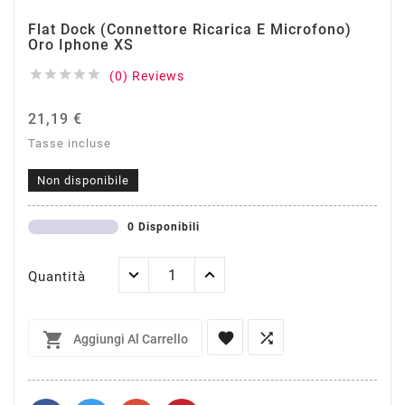
Flat Dock (Connettore Ricarica E Microfono)
Oro Iphone XS





(0) Reviews
21,19 €
Tasse incluse
Non disponibile
0 Disponibili
Quantità



Aggiungi Al Carrello