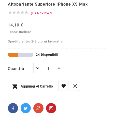
Altoparlante Superiore IPhone XS Max





(0) Reviews
14,10 €
Tasse incluse
Spedito entro 2-3 giorni lavorativi.
24 Disponibili
Quantità



Aggiungi Al Carrello