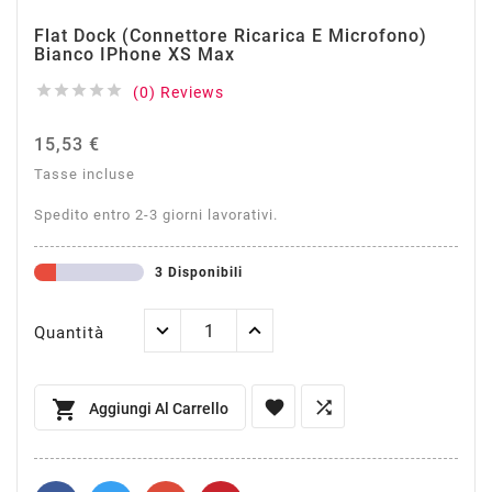
Flat Dock (Connettore Ricarica E Microfono)
Bianco IPhone XS Max





(0) Reviews
15,53 €
Tasse incluse
Spedito entro 2-3 giorni lavorativi.
3 Disponibili
Quantità



Aggiungi Al Carrello