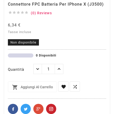
Connettore FPC Batteria Per IPhone X (J3500)





(0) Reviews
6,34 €
Tasse incluse
Non disponibile
0 Disponibili
Quantità



Aggiungi Al Carrello