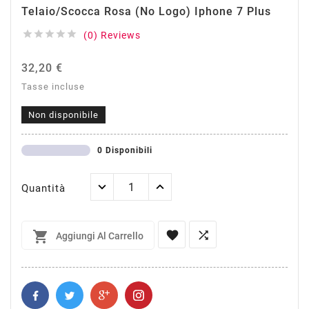
Telaio/Scocca Rosa (no Logo) Iphone 7 Plus





(0) Reviews
32,20 €
Tasse incluse
Non disponibile
0 Disponibili
Quantità



Aggiungi Al Carrello