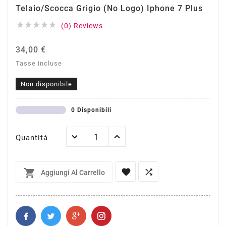
Telaio/Scocca Grigio (no Logo) Iphone 7 Plus





(0) Reviews
34,00 €
Tasse incluse
Non disponibile
0 Disponibili
Quantità



Aggiungi Al Carrello