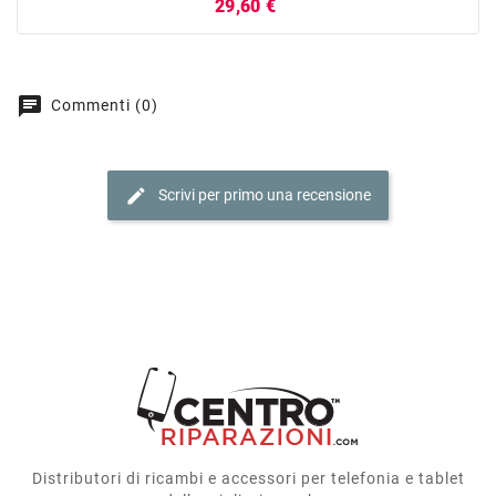
Prezzo
29,60 €
chat
Commenti (0)
edit
Scrivi per primo una recensione
Distributori di ricambi e accessori per telefonia e tablet