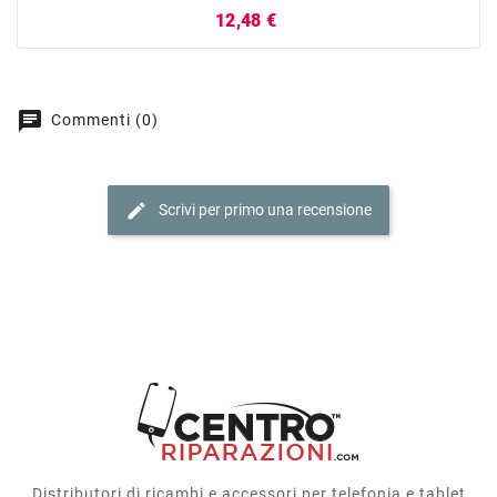
Prezzo
12,48 €
chat
Commenti (0)
edit
Scrivi per primo una recensione
Distributori di ricambi e accessori per telefonia e tablet