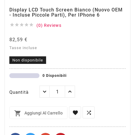
Display LCD Touch Screen Bianco (Nuovo OEM
- Incluse Piccole Parti), Per IPhone 6





(0) Reviews
82,59 €
Tasse incluse
Non disponibile
0 Disponibili
Quantità



Aggiungi Al Carrello