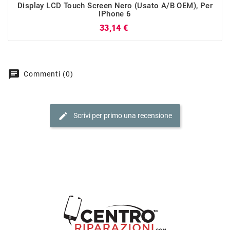
Display LCD Touch Screen Nero (Usato A/B OEM), Per
IPhone 6
Prezzo
33,14 €
chat
Commenti (0)
edit
Scrivi per primo una recensione