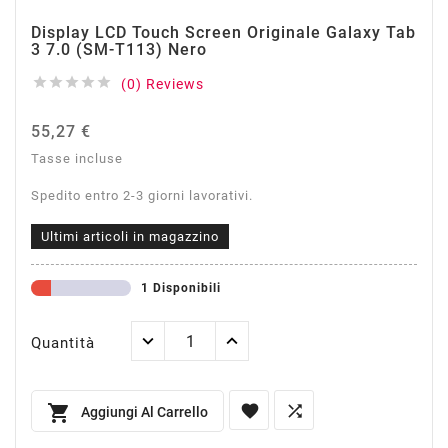
Display LCD Touch Screen Originale Galaxy Tab
3 7.0 (SM-T113) Nero





(0) Reviews
55,27 €
Tasse incluse
Spedito entro 2-3 giorni lavorativi.
Ultimi articoli in magazzino
1 Disponibili
Quantità



Aggiungi Al Carrello