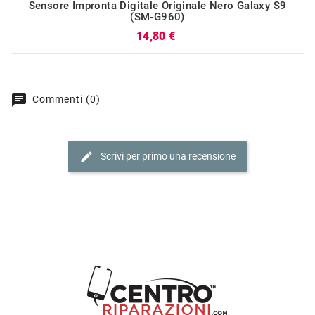
Sensore Impronta Digitale Originale Nero Galaxy S9
(SM-G960)
Prezzo
14,80 €
chat
Commenti (0)
edit
Scrivi per primo una recensione