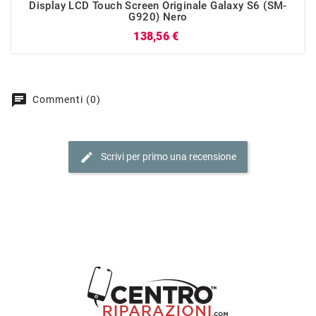
Display LCD Touch Screen Originale Galaxy S6 (SM-
G920) Nero
Prezzo
138,56 €
chat
Commenti (0)
edit
Scrivi per primo una recensione