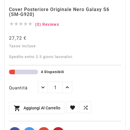
Cover Posteriore Originale Nero Galaxy S6
(SM-G920)





(0) Reviews
27,72 €
Tasse incluse
Spedito entro 2-3 giorni lavorativi.
4 Disponibili
Quantità



Aggiungi Al Carrello