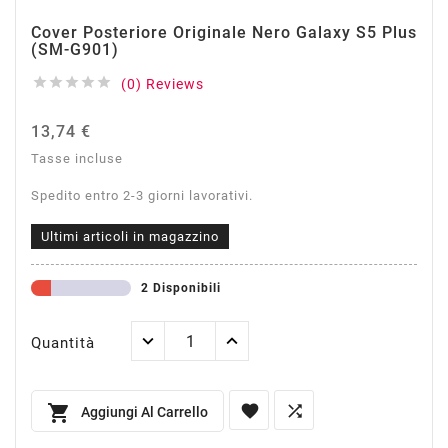
Cover Posteriore Originale Nero Galaxy S5 Plus
(SM-G901)





(0) Reviews
13,74 €
Tasse incluse
Spedito entro 2-3 giorni lavorativi.
Ultimi articoli in magazzino
2 Disponibili
Quantità



Aggiungi Al Carrello