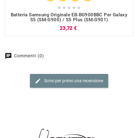





Batteria Samsung Originale EB-BG900BBC Per Galaxy
S5 (SM-G900) / S5 Plus (SM-G901)
Prezzo
23,72 €
chat
Commenti (0)
edit
Scrivi per primo una recensione