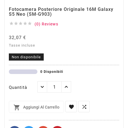
Fotocamera Posteriore Originale 16M Galaxy
S5 Neo (SM-G903)





(0) Reviews
32,07 €
Tasse incluse
Non disponibile
0 Disponibili
Quantità



Aggiungi Al Carrello