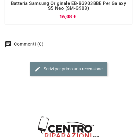
Batteria Samsung Originale EB-BG903BBE Per Galaxy
S5 Neo (SM-G903)
Prezzo
16,08 €
chat
Commenti (0)
edit
Scrivi per primo una recensione