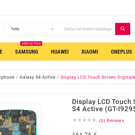
SERVICE PACK
E
SAMSUNG
HUAWEI
XIAOMI
ONEPLUS
tphone
Galaxy S4 Active
Display LCD Touch Screen Orginale
Display LCD Touch 
S4 Active (GT-I929





(0) Reviews
161,75 €