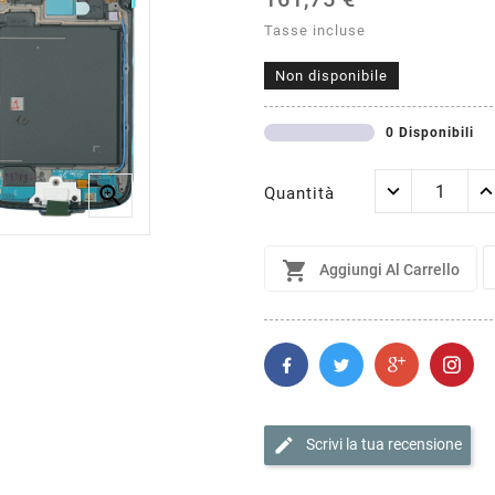
Tasse incluse
Non disponibile
0 Disponibili

Quantità

Aggiungi Al Carrello
edit
Scrivi la tua recensione