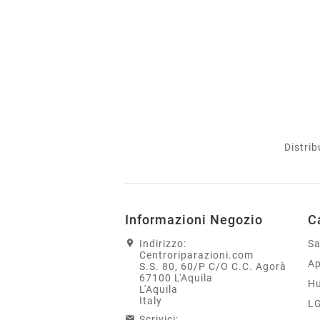
Distrib
Informazioni Negozio
C
Indirizzo:
S
Centroriparazioni.com
Ap
S.S. 80, 60/P C/O C.C. Agorà
67100 L'Aquila
H
L'Aquila
Italy
L
Scrivici: