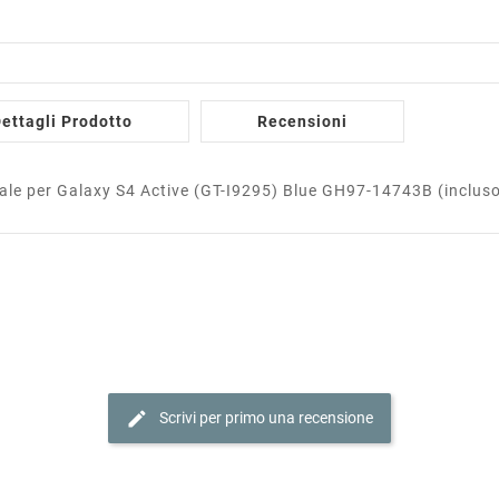
ettagli Prodotto
Recensioni
ale per Galaxy S4 Active (GT-I9295) Blue GH97-14743B (inclus
edit
Scrivi per primo una recensione