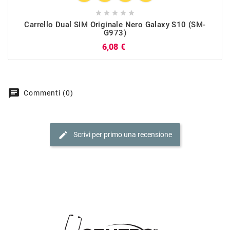





Carrello Dual SIM Originale Nero Galaxy S10 (SM-
G973)
Prezzo
6,08 €
chat
Commenti (0)
edit
Scrivi per primo una recensione