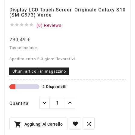
Display LCD Touch Screen Originale Galaxy S10
(SM-G973) Verde





(0) Reviews
290,49 €
Tasse incluse
Spedito entro 2-3 giorni lavorativi.
Ultimi articoli in magazzino
2 Disponibili
Quantità



Aggiungi Al Carrello