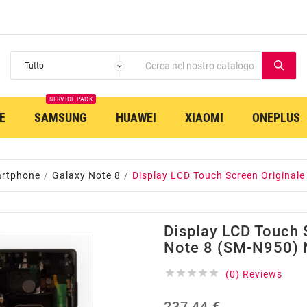
SERVICE PACK
E
SAMSUNG
HUAWEI
XIAOMI
ONEPLUS
artphone
Galaxy Note 8
Display LCD Touch Screen Original
Display LCD Touch 
Note 8 (SM-N950) 





(0) Reviews
237,44 €