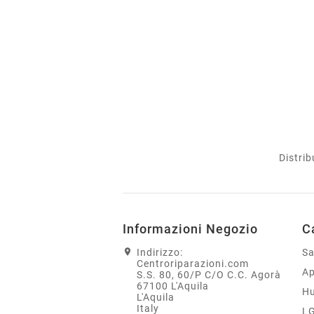
Distrib
Informazioni Negozio
C
Indirizzo:
S
Centroriparazioni.com
Ap
S.S. 80, 60/P C/O C.C. Agorà
67100 L'Aquila
H
L'Aquila
Italy
L