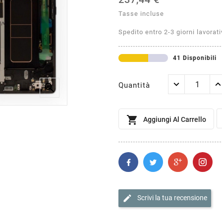
Tasse incluse
Spedito entro 2-3 giorni lavorati
41 Disponibili
Quantità


Aggiungi Al Carrello
edit
Scrivi la tua recensione