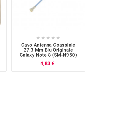










Cavo Antenna Coassiale
Rework Kit Original
27,3 Mm Blu Originale
Note 8 (SM-N9
Galaxy Note 8 (SM-N950)
P
13,20 €
Prezzo
4,83 €