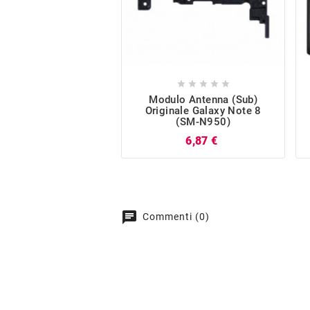





Modulo Antenna (Sub)
Originale Galaxy Note 8
(SM-N950)
Prezzo
6,87 €
chat
Commenti (0)