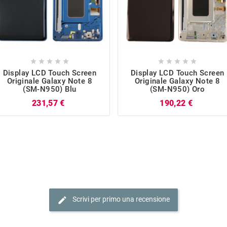










Display LCD Touch Screen
Display LCD Touch Screen
Originale Galaxy Note 8
Originale Galaxy Note 8
(SM-N950) Blu
(SM-N950) Oro
Prezzo
Prezzo
231,57 €
190,22 €
edit
Scrivi per primo una recensione