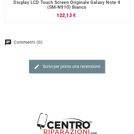
Display LCD Touch Screen Originale Galaxy Note 4
(SM-N910) Bianco
Prezzo
122,13 €
chat
Commenti (0)
edit
Scrivi per primo una recensione