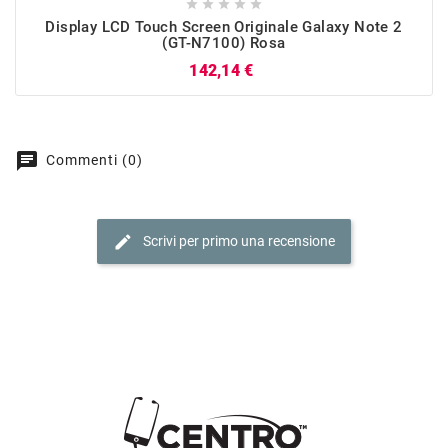





Display LCD Touch Screen Originale Galaxy Note 2
(GT-N7100) Rosa
Prezzo
142,14 €
chat
Commenti (0)
edit
Scrivi per primo una recensione