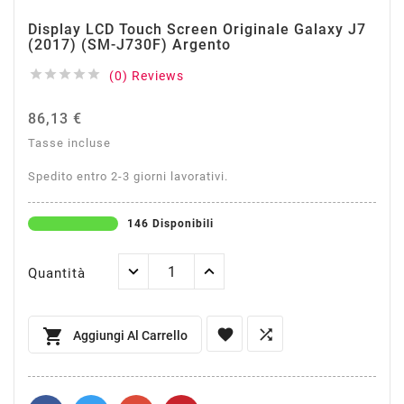
Display LCD Touch Screen Originale Galaxy J7
(2017) (SM-J730F) Argento





(0) Reviews
86,13 €
Tasse incluse
Spedito entro 2-3 giorni lavorativi.
146 Disponibili
Quantità



Aggiungi Al Carrello