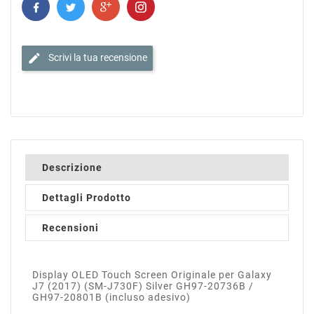
edit
Scrivi la tua recensione
Descrizione
Dettagli Prodotto
Recensioni
Display OLED Touch Screen Originale per Galaxy
J7 (2017) (SM-J730F) Silver GH97-20736B /
GH97-20801B (incluso adesivo)