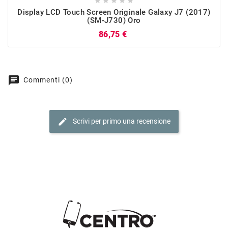





Display LCD Touch Screen Originale Galaxy J7 (2017)
(SM-J730) Oro
Prezzo
86,75 €
chat
Commenti (0)
edit
Scrivi per primo una recensione