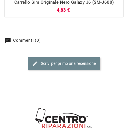
Carrello Sim Originale Nero Galaxy J6 (SM-J600)
Prezzo
4,83 €
chat
Commenti (0)
edit
Scrivi per primo una recensione