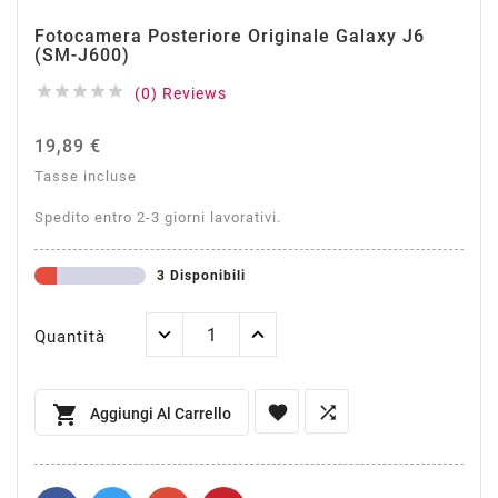
Fotocamera Posteriore Originale Galaxy J6
(SM-J600)





(0) Reviews
19,89 €
Tasse incluse
Spedito entro 2-3 giorni lavorativi.
3 Disponibili
Quantità



Aggiungi Al Carrello