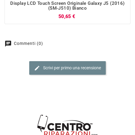
Display LCD Touch Screen Originale Galaxy J5 (2016)
(SM-J510) Bianco
Prezzo
50,65 €
chat
Commenti (0)
edit
Scrivi per primo una recensione