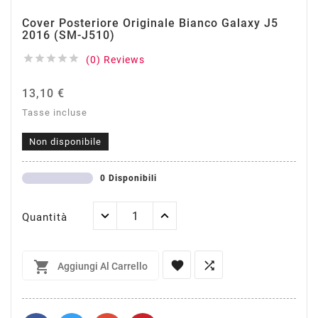
Cover Posteriore Originale Bianco Galaxy J5
2016 (SM-J510)





(0) Reviews
13,10 €
Tasse incluse
Non disponibile
0 Disponibili
Quantità



Aggiungi Al Carrello