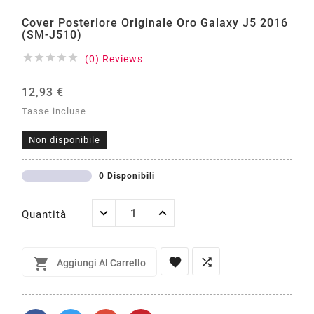
Cover Posteriore Originale Oro Galaxy J5 2016
(SM-J510)





(0) Reviews
12,93 €
Tasse incluse
Non disponibile
0 Disponibili
Quantità



Aggiungi Al Carrello