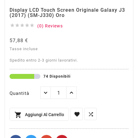
Display LCD Touch Screen Originale Galaxy J3
(2017) (SM-J330) Oro





(0) Reviews
57,88 €
Tasse incluse
Spedito entro 2-3 giorni lavorativi.
74 Disponibili
Quantità



Aggiungi Al Carrello