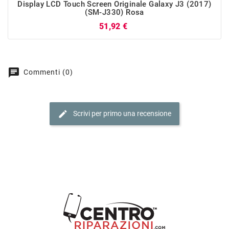
Display LCD Touch Screen Originale Galaxy J3 (2017)
(SM-J330) Rosa
Prezzo
51,92 €
chat
Commenti (0)
edit
Scrivi per primo una recensione