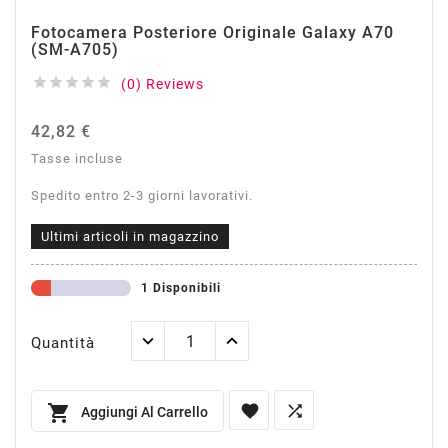
Fotocamera Posteriore Originale Galaxy A70
(SM-A705)





(0) Reviews
42,82 €
Tasse incluse
Spedito entro 2-3 giorni lavorativi.
Ultimi articoli in magazzino
1 Disponibili
Quantità



Aggiungi Al Carrello