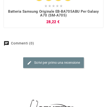





Batteria Samsung Originale EB-BA705ABU Per Galaxy
A70 (SM-A705)
Prezzo
28,22 €
chat
Commenti (0)
edit
Scrivi per primo una recensione