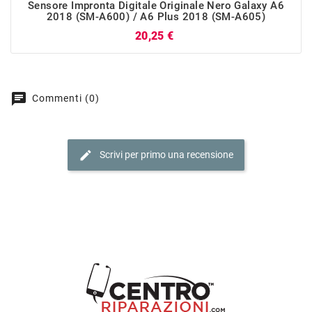
Sensore Impronta Digitale Originale Nero Galaxy A6
2018 (SM-A600) / A6 Plus 2018 (SM-A605)
Prezzo
20,25 €
chat
Commenti (0)
edit
Scrivi per primo una recensione