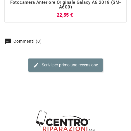
Fotocamera Anteriore Originale Galaxy A6 2018 (SM-
A600)
Prezzo
22,55 €
chat
Commenti (0)
edit
Scrivi per primo una recensione