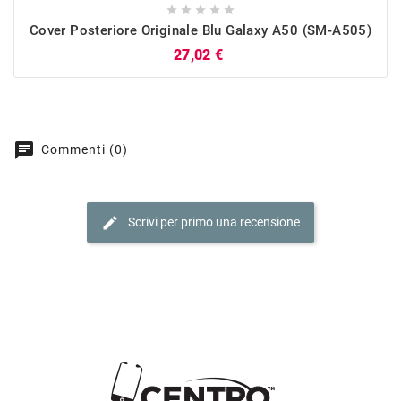





Cover Posteriore Originale Blu Galaxy A50 (SM-A505)
Prezzo
27,02 €
chat
Commenti (0)
edit
Scrivi per primo una recensione