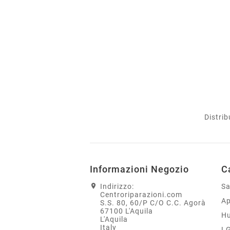
Distrib
Informazioni Negozio
C
Indirizzo:
S
Centroriparazioni.com
Ap
S.S. 80, 60/P C/O C.C. Agorà
67100 L'Aquila
H
L'Aquila
Italy
L