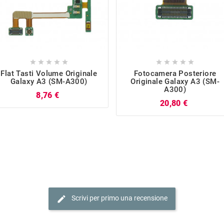










Flat Tasti Volume Originale
Fotocamera Posteriore
Galaxy A3 (SM-A300)
Originale Galaxy A3 (SM-
A300)
Prezzo
8,76 €
Prezzo
20,80 €
edit
Scrivi per primo una recensione