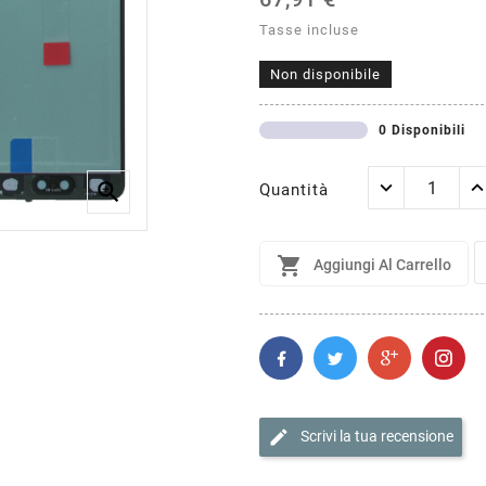
Tasse incluse
Non disponibile
0 Disponibili

Quantità

Aggiungi Al Carrello
edit
Scrivi la tua recensione