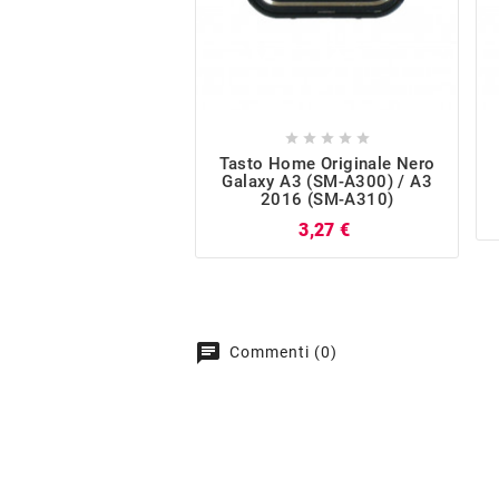





Tasto Home Originale Nero
Galaxy A3 (SM-A300) / A3
2016 (SM-A310)
Prezzo
3,27 €
chat
Commenti (0)