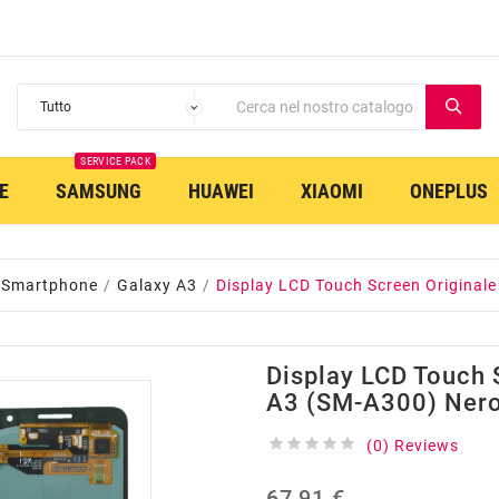
SERVICE PACK
E
SAMSUNG
HUAWEI
XIAOMI
ONEPLUS
 Smartphone
Galaxy A3
Display LCD Touch Screen Original
Display LCD Touch 
A3 (SM-A300) Ner





(0) Reviews
67,91 €