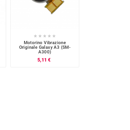










Motorino Vibrazione
Altoparlante Suo
Originale Galaxy A3 (SM-
Originale Galaxy 
A300)
A300)
Prezzo
P
5,11 €
12,03 €