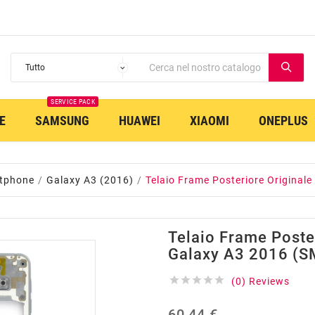
SERVICE PACK
E
SAMSUNG
HUAWEI
XIAOMI
ONEPLUS
tphone
Galaxy A3 (2016)
Telaio Frame Posteriore Original
Telaio Frame Poste
Galaxy A3 2016 (S





(0) Reviews
60,44 €