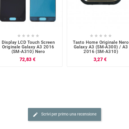










Display LCD Touch Screen
Tasto Home Originale Nero
Originale Galaxy A3 2016
Galaxy A3 (SM-A300) / A3
(SM-A310) Nero
2016 (SM-A310)
Prezzo
Prezzo
72,83 €
3,27 €
edit
Scrivi per primo una recensione