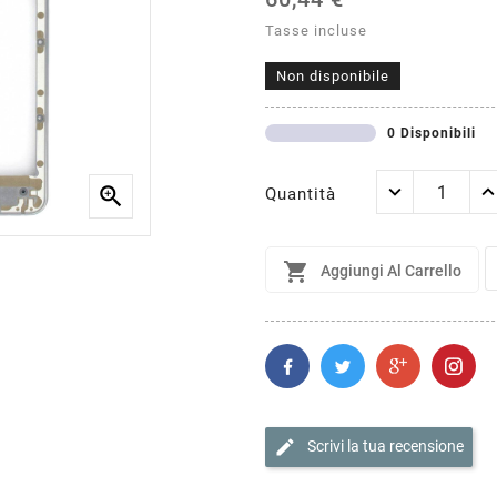
Tasse incluse
Non disponibile
0 Disponibili

Quantità

Aggiungi Al Carrello
edit
Scrivi la tua recensione