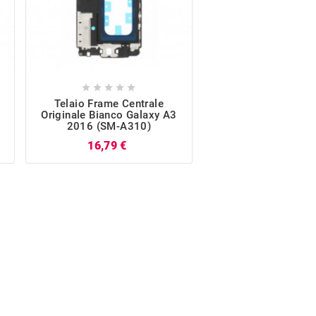










Telaio Frame Centrale
Batteria Samsung O
Originale Bianco Galaxy A3
EB-BA310ABE Per G
2016 (SM-A310)
2016 (SM-A3
Prezzo
P
16,79 €
19,30 €