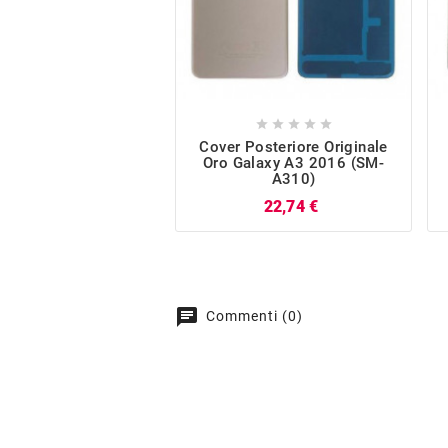





Cover Posteriore Originale
Oro Galaxy A3 2016 (SM-
A310)
Prezzo
22,74 €
chat
Commenti (0)