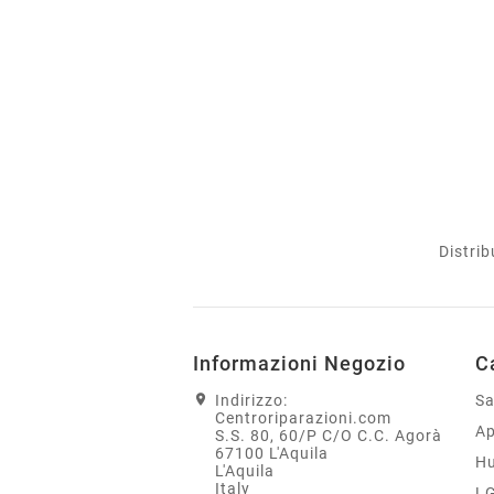
Distrib
Informazioni Negozio
C
Indirizzo:
S
Centroriparazioni.com
Ap
S.S. 80, 60/P C/O C.C. Agorà
67100 L'Aquila
H
L'Aquila
Italy
L