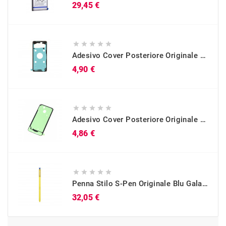
Prezzo
29,45 €





Adesivo Cover Posteriore Originale Galaxy S10 (SM-G973)
Prezzo
4,90 €





Adesivo Cover Posteriore Originale Galaxy A40 (SM-A405)
Prezzo
4,86 €





Penna Stilo S-Pen Originale Blu Galaxy Note 9 (SM-N960)
Prezzo
32,05 €