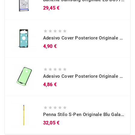
Prezzo
29,45 €





Adesivo Cover Posteriore Originale Galaxy S10 (SM-G973)
Prezzo
4,90 €





Adesivo Cover Posteriore Originale Galaxy A40 (SM-A405)
Prezzo
4,86 €





Penna Stilo S-Pen Originale Blu Galaxy Note 9 (SM-N960)
Prezzo
32,05 €