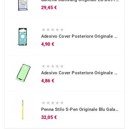
Prezzo
29,45 €





Adesivo Cover Posteriore Originale Galaxy S10 (SM-G973)
Prezzo
4,90 €





Adesivo Cover Posteriore Originale Galaxy A40 (SM-A405)
Prezzo
4,86 €





Penna Stilo S-Pen Originale Blu Galaxy Note 9 (SM-N960)
Prezzo
32,05 €