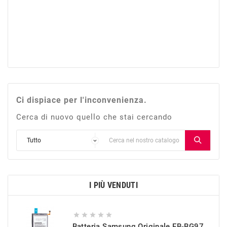
Ci dispiace per l'inconvenienza.
Cerca di nuovo quello che stai cercando
I PIÙ VENDUTI





Batteria Samsung Originale EB-BG973ABU Per Galaxy S10 (SM-G973)