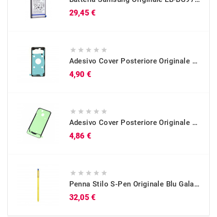
Prezzo
29,45 €





Adesivo Cover Posteriore Originale Galaxy S10 (SM-G973)
Prezzo
4,90 €





Adesivo Cover Posteriore Originale Galaxy A40 (SM-A405)
Prezzo
4,86 €





Penna Stilo S-Pen Originale Blu Galaxy Note 9 (SM-N960)
Prezzo
32,05 €