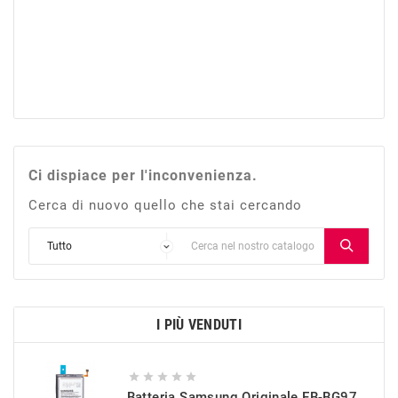
Ci dispiace per l'inconvenienza.
Cerca di nuovo quello che stai cercando
I PIÙ VENDUTI





Batteria Samsung Originale EB-BG973ABU Per Galaxy S10 (SM-G973)