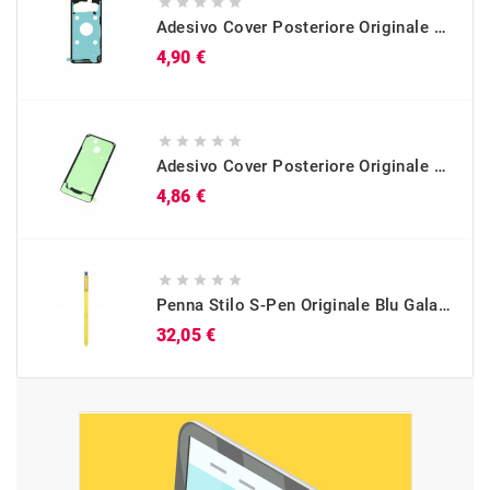





Adesivo Cover Posteriore Originale Galaxy S10 (SM-G973)
Prezzo
4,90 €





Adesivo Cover Posteriore Originale Galaxy A40 (SM-A405)
Prezzo
4,86 €





Penna Stilo S-Pen Originale Blu Galaxy Note 9 (SM-N960)
Prezzo
32,05 €