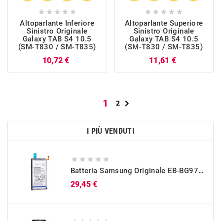










Altoparlante Inferiore
Altoparlante Superiore
Sinistro Originale
Sinistro Originale
Galaxy TAB S4 10.5
Galaxy TAB S4 10.5
(SM-T830 / SM-T835)
(SM-T830 / SM-T835)
Prezzo
Prezzo
10,72 €
11,61 €
1

2
I PIÙ VENDUTI





Batteria Samsung Originale EB-BG973ABU Per Galaxy S10 (SM-G973)
Prezzo
29,45 €