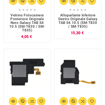










Vetrino Fotocamera
Altoparlante Inferiore
Posteriore Originale
Destro Originale Galaxy
Nero Galaxy TAB S4
TAB S4 10.5 (SM-T830
10.5 (SM-T830 / SM-
/ SM-T835)
T835)
Prezzo
15,30 €
Prezzo
4,05 €