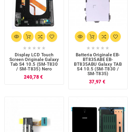










Display LCD Touch
Batteria Originale EB-
Screen Originale Galaxy
BT835ABE EB-
Tab S4 10.5 (SM-T830
BT835ABU Galaxy TAB
/ SM-T835) Nero
S4 10.5 (SM-T830 /
SM-T835)
Prezzo
240,78 €
Prezzo
37,97 €