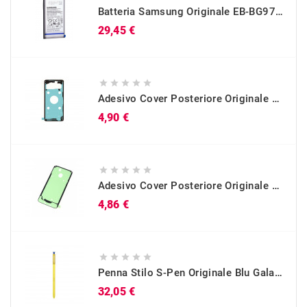
Batteria Samsung Originale EB-BG973ABU Per Galaxy S10 (SM-G973)
Prezzo
29,45 €





Adesivo Cover Posteriore Originale Galaxy S10 (SM-G973)
Prezzo
4,90 €





Adesivo Cover Posteriore Originale Galaxy A40 (SM-A405)
Prezzo
4,86 €





Penna Stilo S-Pen Originale Blu Galaxy Note 9 (SM-N960)
Prezzo
32,05 €