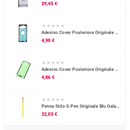
Prezzo
29,45 €





Adesivo Cover Posteriore Originale Galaxy S10 (SM-G973)
Prezzo
4,90 €





Adesivo Cover Posteriore Originale Galaxy A40 (SM-A405)
Prezzo
4,86 €





Penna Stilo S-Pen Originale Blu Galaxy Note 9 (SM-N960)
Prezzo
32,05 €