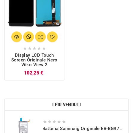





Display LCD Touch
Screen Originale Nero
Wiko View 2
Prezzo
102,25 €
I PIÙ VENDUTI





Batteria Samsung Originale EB-BG973ABU Per Galaxy S10 (SM-G973)