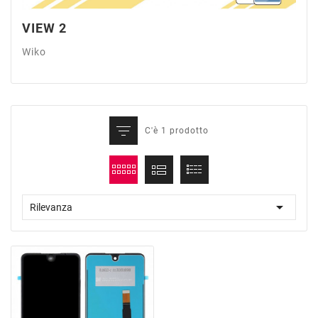
VIEW 2
Wiko
C'è 1 prodotto

Rilevanza