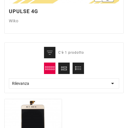
UPULSE 4G
Wiko
C'è 1 prodotto

Rilevanza