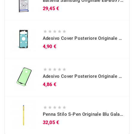
Batteria Samsung Originale EB-BG973ABU Per Galaxy S10 (SM-G973)
Prezzo
29,45 €





Adesivo Cover Posteriore Originale Galaxy S10 (SM-G973)
Prezzo
4,90 €





Adesivo Cover Posteriore Originale Galaxy A40 (SM-A405)
Prezzo
4,86 €





Penna Stilo S-Pen Originale Blu Galaxy Note 9 (SM-N960)
Prezzo
32,05 €