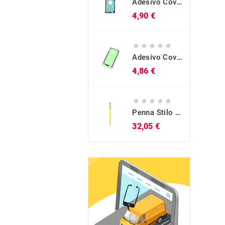
Adesivo Cover Posteriore Originale Galaxy S10 (SM-G973)
Prezzo
4,90 €





Adesivo Cover Posteriore Originale Galaxy A40 (SM-A405)
Prezzo
4,86 €





Penna Stilo S-Pen Originale Blu Galaxy Note 9 (SM-N960)
Prezzo
32,05 €