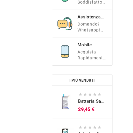
Soddisfatto?
Tranquillo E
Contattaci!
Assistenza
Clienti
Domande?
Whatsapp!
+39 366
7338966
Mobile
Friendly
Acquista
Rapidamente
Dal Tuo
Smartphone!
I PIÙ VENDUTI





Batteria Samsung Originale EB-BG973ABU Per Galaxy S10 (SM-G973)
Prezzo
29,45 €




