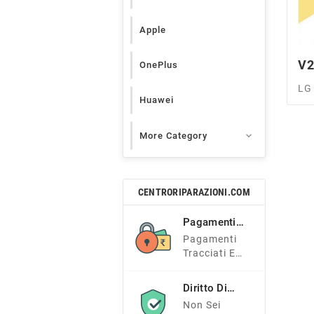
Apple
V
OnePlus
LG
Huawei

More Category
CENTRORIPARAZIONI.COM
Pagamenti
Sicuri
Pagamenti
Tracciati E
Sicuri
Diritto Di
Recesso
Non Sei