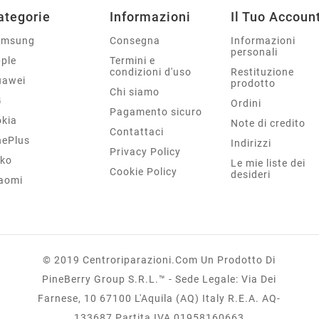
ategorie
Informazioni
Il Tuo Accoun
amsung
Consegna
Informazioni
personali
ple
Termini e
condizioni d'uso
Restituzione
uawei
prodotto
Chi siamo
G
Ordini
Pagamento sicuro
kia
Note di credito
Contattaci
ePlus
Indirizzi
Privacy Policy
ko
Le mie liste dei
Cookie Policy
desideri
aomi
© 2019 Centroriparazioni.com Un Prodotto Di
PineBerry Group S.r.l.™ - Sede Legale: Via Dei
Farnese, 10 67100 L'Aquila (AQ) Italy R.E.A. AQ-
133687 Partita IVA 01958160663