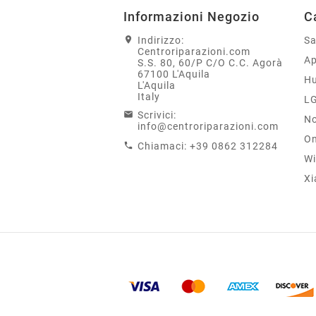
Informazioni Negozio
C
Indirizzo:
S
Centroriparazioni.com
Ap
S.S. 80, 60/P C/O C.C. Agorà
67100 L'Aquila
H
L'Aquila
Italy
L
Scrivici:
No
info@centroriparazioni.com
On
Chiamaci:
+39 0862 312284
Wi
Xi